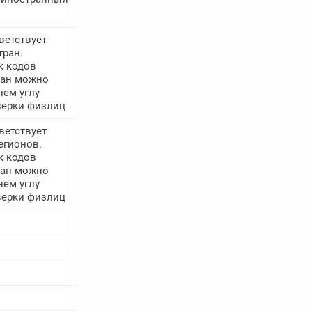
ветствует
тран.
к кодов
ран можно
нем углу
верки физлиц
ветствует
егионов.
к кодов
ран можно
нем углу
верки физлиц