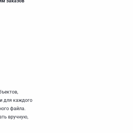
м заказов
бъектов,
и для каждого
ного файла.
ать вручную,