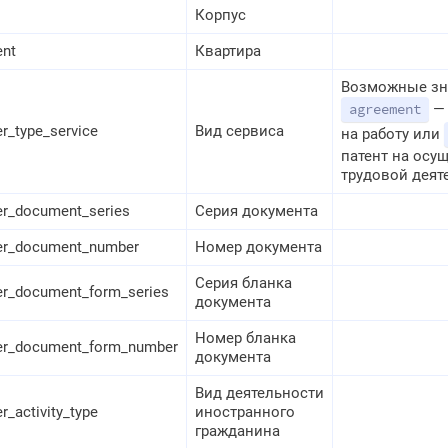
Корпус
ent
Квартира
Возможные зн
— 
agreement
er_type_service
Вид сервиса
на работу или
патент на осу
трудовой деят
er_document_series
Серия документа
ner_document_number
Номер документа
Серия бланка
er_document_form_series
документа
Номер бланка
ner_document_form_number
документа
Вид деятельности
er_activity_type
иностранного
гражданина