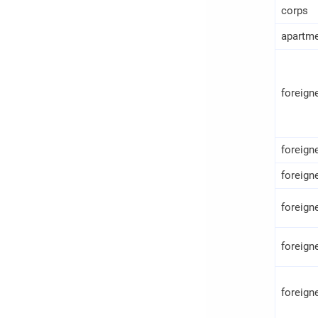
corps
apartm
foreign
foreign
foreig
foreign
foreig
foreign