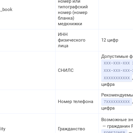
номер или
типографский
l_book
номер (номер
бланка)
медкнижки
ИНН
физического
12 цифр
лица
Допустимые ф
XXX-XXX-XXX 
СНИЛС
XXX-XXX-XXX-
XXXXXXXXXXX
цифра
Рекомендуемы
Номер телефона
7ХХХХХХХХХХ
цифра
Возможные зн
— гражданин 
ity
Гражданство
— 
FOREIGNER