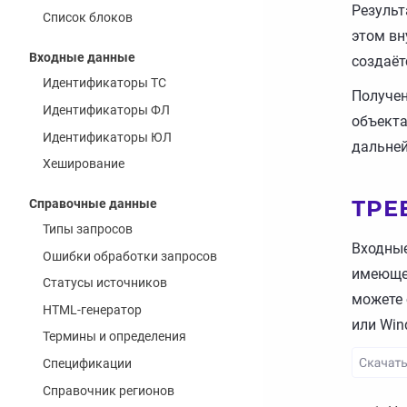
Результ
Список блоков
этом вн
Входные данные
создаёт
Идентификаторы ТС
Получен
Идентификаторы ФЛ
объекта
Идентификаторы ЮЛ
дальней
Хеширование
ТРЕ
Справочные данные
Типы запросов
Входные
Ошибки обработки запросов
имеющег
Статусы источников
можете 
HTML-генератор
или Win
Термины и определения
Спецификации
Справочник регионов