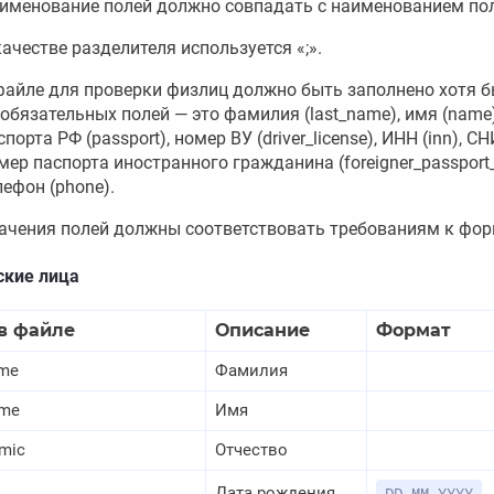
именование полей должно совпадать с наименованием пол
качестве разделителя используется «;».
файле для проверки физлиц должно быть заполнено хотя б
 обязательных полей — это фамилия (last_name), имя (name
спорта РФ (passport), номер ВУ (driver_license), ИНН (inn), СНИ
мер паспорта иностранного гражданина (foreigner_passport
лефон (phone).
ачения полей должны соответствовать требованиям к фор
ские лица
в файле
Описание
Формат
ame
Фамилия
ame
Имя
ymic
Отчество
Дата рождения
DD.MM.YYYY