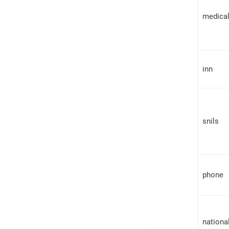
medica
inn
snils
phone
national