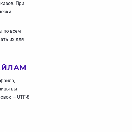
аказов. При
чески
ы по всем
вать их для
АЙЛАМ
-файла,
ницы вы
ровок — UTF-8