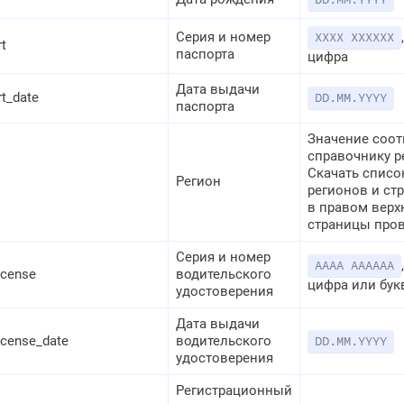
Серия и номер
XXXX XXXXXX
t
паспорта
цифра
Дата выдачи
t_date
DD.MM.YYYY
паспорта
Значение соот
справочнику р
Скачать списо
Регион
регионов и ст
в правом верх
страницы про
Серия и номер
AAAA AAAAAA
license
водительского
цифра или бук
удостоверения
Дата выдачи
license_date
водительского
DD.MM.YYYY
удостоверения
Регистрационный