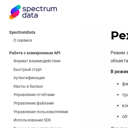
Ре
SpectrumData
О сервисе
Режим з
Работа с асинхронным API
объекта
Формат взаимодействия
Быстрый старт
В режи
Аутентификация
фи
Квоты и баланс
тр
Управление отчётами
Управление файлами
ко
Управление пользователями
об
Использование SDK