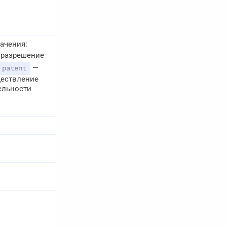
ачения:
разрешение
—
patent
ществление
ельности