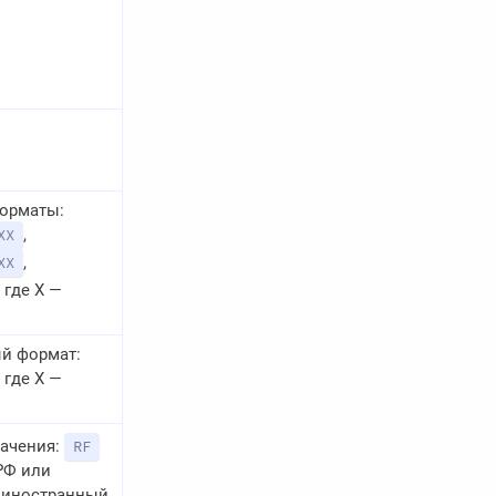
орматы:
,
XX
,
XX
, где X —
й формат:
, где X —
ачения:
RF
РФ или
иностранный