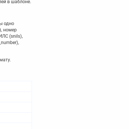
ей в шаблоне.
ы одно
), номер
ЛС (snils),
_number),
мату.