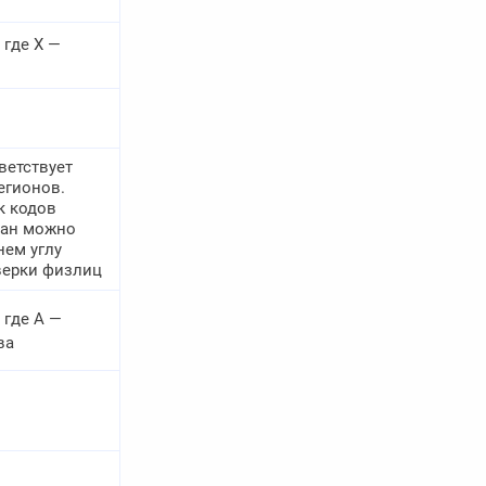
, где X —
ветствует
егионов.
к кодов
ран можно
нем углу
верки физлиц
, где A —
ва