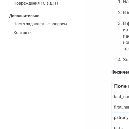
На
Повреждения ТС в ДТП
В 
Дополнительно
В 
Часто задаваемые вопросы
из
Контакты
па
но
те
Зн
Физиче
Поле 
last_n
first_n
patron
birth