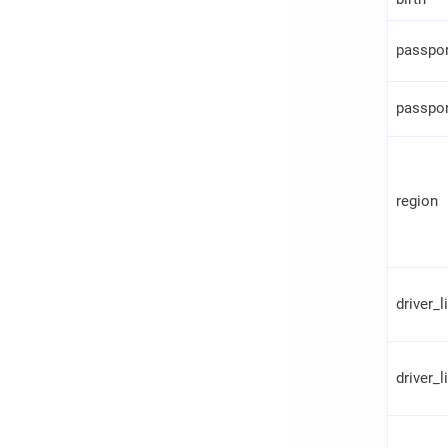
passpor
passpor
region
driver_
driver_