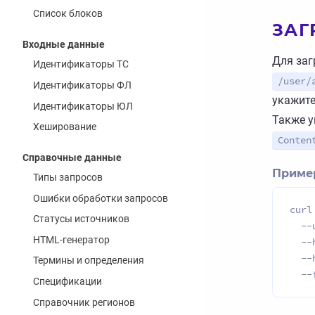
Список блоков
ЗАГ
Входные данные
Для заг
Идентификаторы ТС
/user/
Идентификаторы ФЛ
укажите
Идентификаторы ЮЛ
Также у
Хеширование
Conten
Справочные данные
Пример
Типы запросов
Ошибки обработки запросов
curl
Статусы источников
  --
HTML-генератор
  --
  --
Термины и определения
  --
Спецификации
Справочник регионов