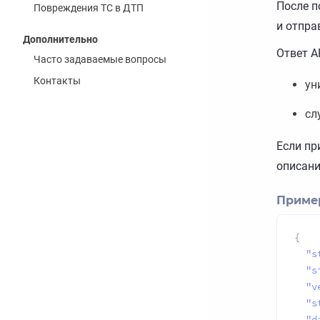
После п
Повреждения ТС в ДТП
и отпра
Дополнительно
Ответ A
Часто задаваемые вопросы
Контакты
ун
сл
Если пр
описани
Пример
{
"s
"s
"v
"s
"d