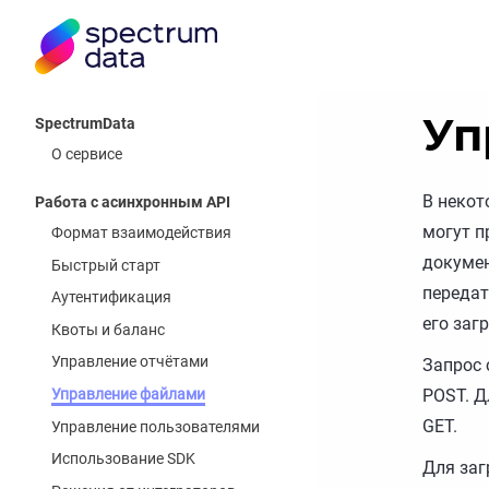
Уп
SpectrumData
О сервисе
В некот
Работа с асинхронным API
могут п
Формат взаимодействия
докумен
Быстрый старт
передат
Аутентификация
его заг
Квоты и баланс
Управление отчётами
Запрос 
Управление файлами
POST. Д
GET.
Управление пользователями
Использование SDK
Для заг