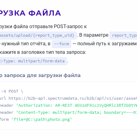
РУЗКА ФАЙЛА
рузки файла отправьте POST-запрос к
. В параметре
assets/upload/{report_type_uid}
report_typ
 нужный тип отчёта, в
— полный путь к загружаем
--form
кажите в заголовке тип тела запроса:
.
t-Type: multipart/form-data
 запроса для загрузки файла
 -X POST \

url https://b2b-api.spectrumdata.ru/b2b/api/v1/user/asset
header 
'Authorization: AR-REST dGVzdF91c2VyQHRlc3RfZG9tY
header 
'Content-Type: multipart/form-data; boundary=---0
form 
'file=@C:\path\photo.png'