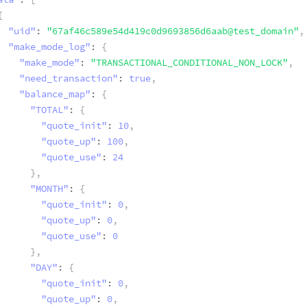
{
"uid"
:
"67af46c589e54d419c0d9693856d6aab@test_domain"
,
"make_mode_log"
:
{
"make_mode"
:
"TRANSACTIONAL_CONDITIONAL_NON_LOCK"
,
"need_transaction"
:
true
,
"balance_map"
:
{
"TOTAL"
:
{
"quote_init"
:
10
,
"quote_up"
:
100
,
"quote_use"
:
24
}
,
"MONTH"
:
{
"quote_init"
:
0
,
"quote_up"
:
0
,
"quote_use"
:
0
}
,
"DAY"
:
{
"quote_init"
:
0
,
"quote_up"
:
0
,