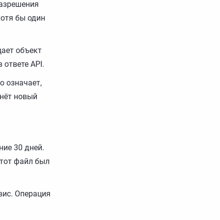
разрешения
хотя бы один
щает объект
ответе API.
о означает,
рнёт новый
ние 30 дней.
тот файл был
вис. Операция