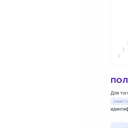
]
}
ПОЛ
Для тог
/user/
идентиф