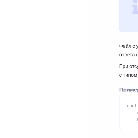
Файл с 
ответа 
При отс
с типо
Пример
curl
  --
  --