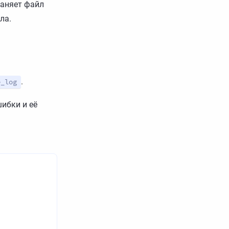
раняет файл
ла.
.
e_log
шибки и её