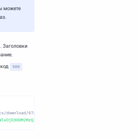
Вы можете
аз.
. Заголовки
вание.
-код
500
s/download/67af46c589e54d419c0d9693856d6aab@test_domain 
WluOjE0ODM2MzQ3MjM6OTk5OTk5OTk5OjN3ZzgyRXVUd2VjMjkvT3ZRN