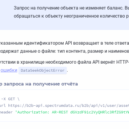
Запрос на получение объекта не изменяет баланс. 
обращаться к объекту неограниченное количество р
указанным идентификатором API возвращает в теле ответа
содержат данные о файле: тип контента, размер и наимено
утствии в хранилище необходимого файла API вернёт HTTP
м
ошибки
.
DataSeekObjectError
 запроса на получение отчёта
 -X GET \

url https://b2b-api.spectrumdata.ru/b2b/api/v1/user/asset
header 
'Authorization: AR-REST dGVzdF91c2VyQHRlc3RfZG9tY