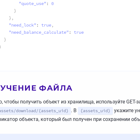
"quote_use"
:
0
}
}
,
"need_lock"
:
true
,
"need_balance_calculate"
:
true
}
}
УЧЕНИЕ ФАЙЛА
о, чтобы получить объект из хранилища, используйте GET-
. В
укажите у
assets/download/{assets_uid}
{assets_uid}
икатор объекта, который был получен при сохранении объ