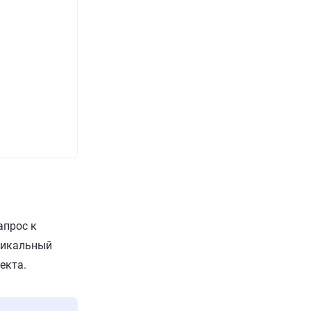
запрос к
никальный
екта.