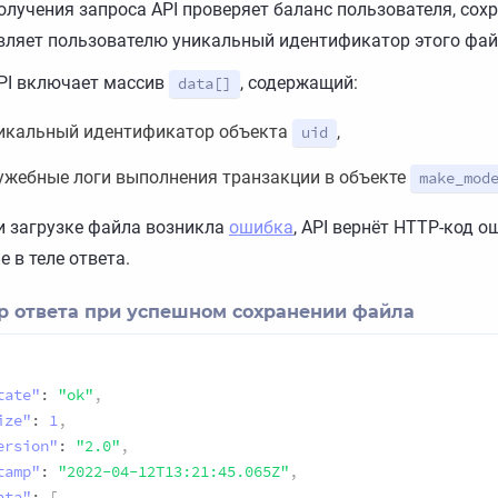
олучения запроса API проверяет баланс пользователя, сох
вляет пользователю уникальный идентификатор этого фай
PI включает массив
, содержащий:
data[]
икальный идентификатор объекта
,
uid
ужебные логи выполнения транзакции в объекте
make_mod
и загрузке файла возникла
ошибка
, API вернёт HTTP-код о
е в теле ответа.
 ответа при успешном сохранении файла
tate"
:
"ok"
,
ize"
:
1
,
ersion"
:
"2.0"
,
tamp"
:
"2022-04-12T13:21:45.065Z"
,
ata"
:
[