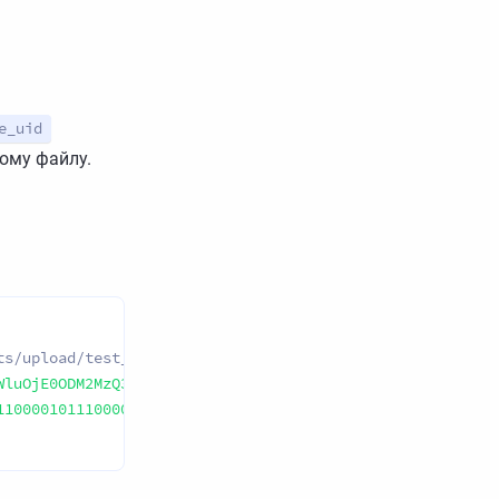
e_uid
ому файлу.
s/upload/test_report_type@test_domain \

WluOjE0ODM2MzQ3MjM6OTk5OTk5OTk5OjN3ZzgyRXVUd2VjMjkvT3ZRN
11000010111000001101001'
 \
