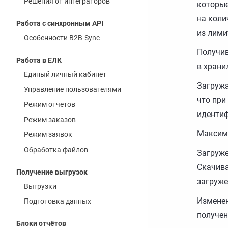
Решения от интеграторов
которые
на коли
Работа с синхронным API
из лими
Особенности B2B-Sync
Получив
Работа в ЕЛК
в храни
Единый личный кабинет
Загружа
Управление пользователями
что при
Режим отчетов
идентиф
Режим заказов
Максима
Режим заявок
Обработка файлов
Загруже
Скачива
Получение выгрузок
загруже
Выгрузки
Изменен
Подготовка данных
получен
Блоки отчётов