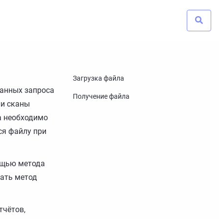
Загрузка файла
данных запроса
Получение файла
ли сканы
а необходимо
ся файлу при
ощью метода
ать метод
тчётов,